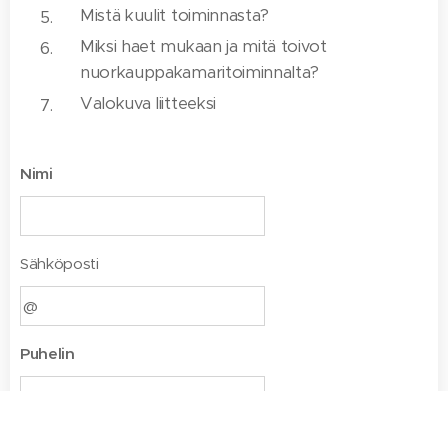
Mistä kuulit toiminnasta?
Miksi haet mukaan ja mitä toivot
nuorkauppakamaritoiminnalta?
Valokuva liitteeksi
Nimi
Sähköposti
Puhelin
Lisää kuva
Lataa tiedosto