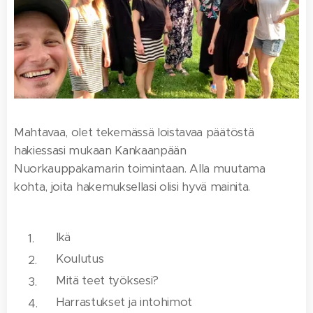
Mahtavaa, olet tekemässä loistavaa päätöstä
hakiessasi mukaan Kankaanpään
Nuorkauppakamarin toimintaan. Alla muutama
kohta, joita hakemuksellasi olisi hyvä mainita.
Ikä
Koulutus
Mitä teet työksesi?
Harrastukset ja intohimot