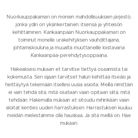
Nuorkauppakamari on monien mahdollisuuksien järjestö,
jonka ydin on yksinkertainen: itsensä ja yhteisön
kehittäminen. Kankaanpään Nuorkauppakamari on
toiminut monelle urakehityksen vauhdittajana,
johtamiskouluna ja muualta muuttaneille loistavana
Kankaanpää-perehdytysoppaana.
Hakeaksesi mukaan et tarvitse tiettyä osaamista tai
kokemusta. Sen sijaan tarvitset halun kehittää itseäsi ja
heittäytyä tekemään itsellesi uusia asioita. Meillä nimittäin
ei vain tehdä sitä, mitä osataan vaan opitaan siitä, mitä
tehdään. Hakemalla mukaan et sitoudu mihinkään vaan
aloitat kenties uuden harrastuksen. Harrastuksen kuuluu
meidän mielestämme olla hauskaa. Ja sitä meillä on. Hae
mukaan.