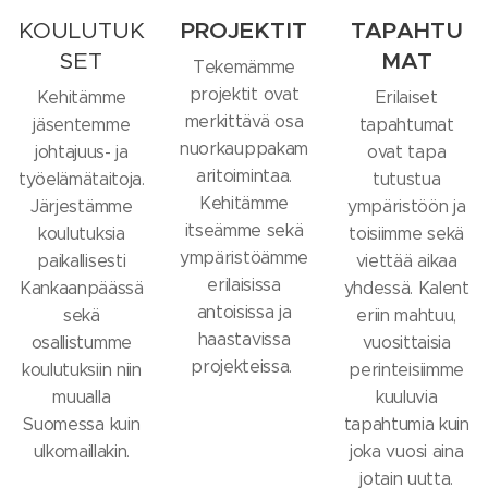
KOULUTUK
PROJEKTIT
TAPAHTU
SET
MAT
Tekemämme
projektit ovat
Kehitämme
Erilaiset
merkittävä osa
jäsentemme
tapahtumat
nuorkauppakam
johtajuus- ja
ovat tapa
aritoimintaa.
työelämätaitoja.
tutustua
Kehitämme
Järjestämme
ympäristöön ja
itseämme sekä
koulutuksia
toisiimme sekä
ympäristöämme
paikallisesti
viettää aikaa
erilaisissa
Kankaanpäässä
yhdessä. Kalent
antoisissa ja
sekä
eriin mahtuu,
haastavissa
osallistumme
vuosittaisia
projekteissa.
koulutuksiin niin
perinteisiimme
muualla
kuuluvia
Suomessa kuin
tapahtumia kuin
ulkomaillakin.
joka vuosi aina
jotain uutta.