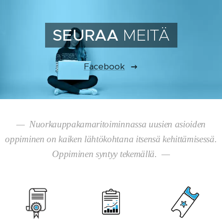
SEURAA
MEITÄ
Facebook
— Nuorkauppakamaritoiminnassa uusien asioiden
oppiminen on kaiken lähtökohtana itsensä kehittämisessä.
Oppiminen syntyy tekemällä. —