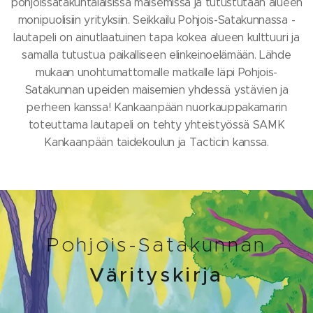
pohjoissatakuntalaisissa maisemissa ja tutustutaan alueen
monipuolisiin yrityksiin. Seikkailu Pohjois-Satakunnassa -
lautapeli on ainutlaatuinen tapa kokea alueen kulttuuri ja
samalla tutustua paikalliseen elinkeinoelämään. Lähde
mukaan unohtumattomalle matkalle läpi Pohjois-
Satakunnan upeiden maisemien yhdessä ystävien ja
perheen kanssa! Kankaanpään nuorkauppakamarin
toteuttama lautapeli on tehty yhteistyössä SAMK
Kankaanpään taidekoulun ja Tacticin kanssa.
Pohjois-Satakunnan
Värityskirja