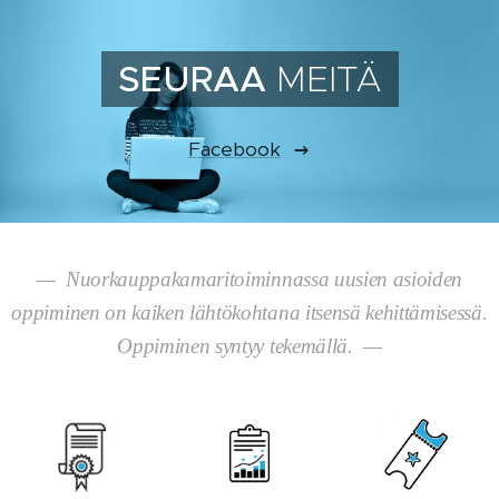
SEURAA
MEITÄ
Facebook
— Nuorkauppakamaritoiminnassa uusien asioiden
oppiminen on kaiken lähtökohtana itsensä kehittämisessä.
Oppiminen syntyy tekemällä. —