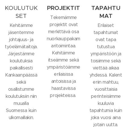
KOULUTUK
PROJEKTIT
TAPAHTU
SET
MAT
Tekemämme
projektit ovat
Kehitämme
Erilaiset
merkittävä osa
jäsentemme
tapahtumat
nuorkauppakam
johtajuus- ja
ovat tapa
aritoimintaa.
työelämätaitoja.
tutustua
Kehitämme
Järjestämme
ympäristöön ja
itseämme sekä
koulutuksia
toisiimme sekä
ympäristöämme
paikallisesti
viettää aikaa
erilaisissa
Kankaanpäässä
yhdessä. Kalent
antoisissa ja
sekä
eriin mahtuu,
haastavissa
osallistumme
vuosittaisia
projekteissa.
koulutuksiin niin
perinteisiimme
muualla
kuuluvia
Suomessa kuin
tapahtumia kuin
ulkomaillakin.
joka vuosi aina
jotain uutta.