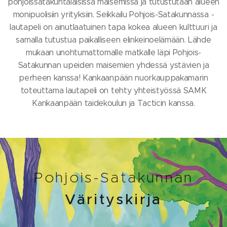
pohjoissatakuntalaisissa maisemissa ja tutustutaan alueen
monipuolisiin yrityksiin. Seikkailu Pohjois-Satakunnassa -
lautapeli on ainutlaatuinen tapa kokea alueen kulttuuri ja
samalla tutustua paikalliseen elinkeinoelämään. Lähde
mukaan unohtumattomalle matkalle läpi Pohjois-
Satakunnan upeiden maisemien yhdessä ystävien ja
perheen kanssa! Kankaanpään nuorkauppakamarin
toteuttama lautapeli on tehty yhteistyössä SAMK
Kankaanpään taidekoulun ja Tacticin kanssa.
Pohjois-Satakunnan
Värityskirja