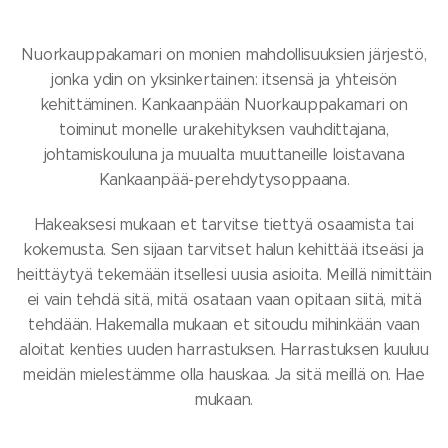
Nuorkauppakamari on monien mahdollisuuksien järjestö,
jonka ydin on yksinkertainen: itsensä ja yhteisön
kehittäminen. Kankaanpään Nuorkauppakamari on
toiminut monelle urakehityksen vauhdittajana,
johtamiskouluna ja muualta muuttaneille loistavana
Kankaanpää-perehdytysoppaana.
Hakeaksesi mukaan et tarvitse tiettyä osaamista tai
kokemusta. Sen sijaan tarvitset halun kehittää itseäsi ja
heittäytyä tekemään itsellesi uusia asioita. Meillä nimittäin
ei vain tehdä sitä, mitä osataan vaan opitaan siitä, mitä
tehdään. Hakemalla mukaan et sitoudu mihinkään vaan
aloitat kenties uuden harrastuksen. Harrastuksen kuuluu
meidän mielestämme olla hauskaa. Ja sitä meillä on. Hae
mukaan.