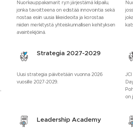
Nuorkauppakamarit ry:n järjestämä kilpailu,
Nuo
jonka tavoitteena on edistää innovointia sekä
jos
nostaa esiin uusia liikeideoita ja korostaa
jok
niiden merkitystä yhteiskunnallisen kehityksen
kat
avaintekijöinä.
Strategia 2027-2029
Uusi strategia päivitetään vuonna 2026
JCI
vuosille 2027-2029.
Day
,
Poh
on 
Leadership Academy