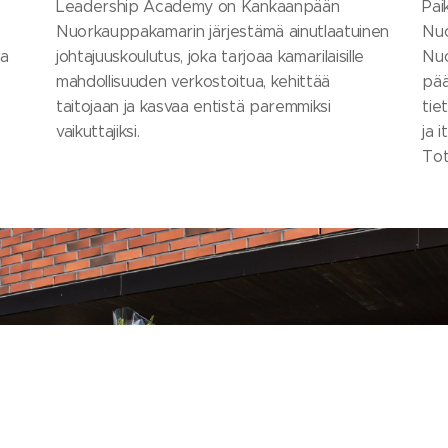
Leadership Academy on Kankaanpään
Pai
Nuorkauppakamarin järjestämä ainutlaatuinen
Nuo
ja
johtajuuskoulutus, joka tarjoaa kamarilaisille
Nuo
mahdollisuuden verkostoitua, kehittää
pää
taitojaan ja kasvaa entistä paremmiksi
tie
vaikuttajiksi.
ja 
Tot