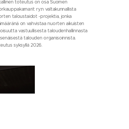
kallinen toteutus on osa Suomen
rkauppakamarit ry:n valtakunnallista
rten taloustaidot ‑projektia, jonka
määränä on vahvistaa nuorten aikuisten
toisuutta vastuullisesta taloudenhallinnasta
itsenäisestä talouden organisoinnista.
eutus syksyllä 2026.