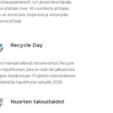
rkauppakamarit ry:n järjestämä kilpailu,
sa etsitään max. 40-vuotiasta johtajaa,
a on innostava, inspiroiva ja eteenpäin
sova johtaja.
Recycle Day
 on kansainvälisesti lanseerannut Recycle
-tapahtuman, joka ei vielä ole jalkautunut
jois-Satakuntaan. Projektin tarkoituksena
järjestää tapahtuma syksyllä 2026.
Nuorten taloustaidot