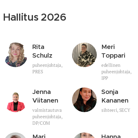
Hallitus 2026
Rita
Meri
Schulz
Toppari
puheenjohtaja,
edellinen
PRES
puheenjohtaja,
IPP
Jenna
Sonja
Viitanen
Kananen
valmistautuva
sihteeri, SECY
puheenjohtaja,
DP/COM
Mari
Hanna