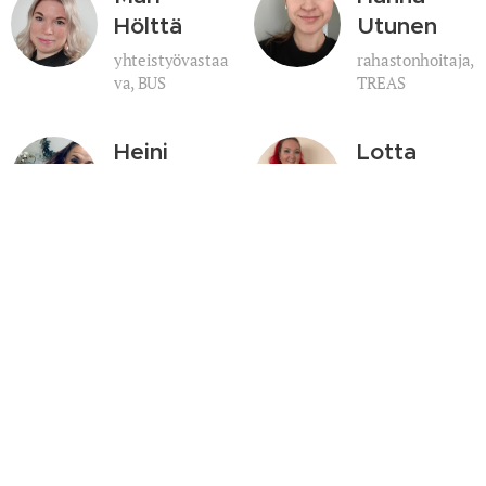
Hölttä
Utunen
yhteistyövastaa
rahastonhoitaja,
va, BUS
TREAS
Heini
Lotta
Pasanen
Salmi
tapahtumat,
tiedottaja, LIO
LOM
Mari
Essi
Harjula-
Kuusijoens
Ylijoki
uu
kansainvälisyys
koulutukset,
vastaava, INT
IND