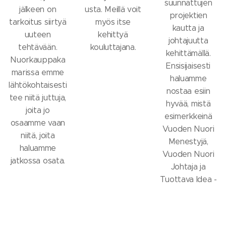
suunnattujen
jälkeen on
usta. Meillä voit
projektien
tarkoitus siirtyä
myös itse
kautta ja
uuteen
kehittyä
johtajuutta
tehtävään.
kouluttajana.
kehittämällä.
Nuorkauppaka
Ensisijaisesti
marissa emme
haluamme
lähtökohtaisesti
nostaa esiin
tee niitä juttuja,
hyvää, mistä
joita jo
esimerkkeinä
osaamme vaan
Vuoden Nuori
niitä, joita
Menestyjä,
haluamme
Vuoden Nuori
jatkossa osata.
Johtaja ja
Tuottava Idea -
projektit.