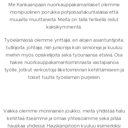
Me Kankaanpään nuorkauppakamarilaiset olemme
monipuolinen porukka pohjoissatakuntalaisia että
muualta muuttaneita. Meitä on tällä hetkellä reilut
kaksikymmentä.
Työelämässä olemme yrittäjiä, eri alojen asiantuntijoita,
tutkijoita, johtajia, niin junioreja kuin senioreja ja kuuluu
meihin myös opiskelijoita sekä työuraansa etsiviä. Osa
hakee nuorkauppakamaritoiminnasta vastapainoa
työlle, jotkut verkostoja liiketoiminnan kehittämiseen ja
toiset tuulta työelämän purjeisiin.
Vaikka olemme moninainen joukko, meitä yhdistää halu
kehittää itseämme ja omaa yhteisöämme sekä pitää
hauskaa yhdessä. Hauskanpitoon kuuluu esimerkiksi