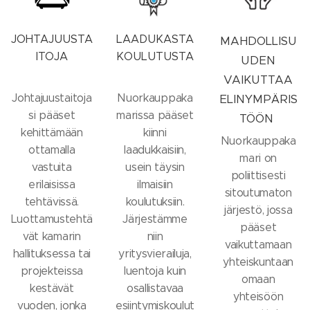
JOHTAJUUSTA
LAADUKASTA
MAHDOLLISU
ITOJA
KOULUTUSTA
UDEN
VAIKUTTAA
Johtajuustaitoja
Nuorkauppaka
ELINYMPÄRIS
si pääset
marissa pääset
TÖÖN
kehittämään
kiinni
Nuorkauppaka
ottamalla
laadukkaisiin,
mari on
vastuita
usein täysin
poliittisesti
erilaisissa
ilmaisiin
sitoutumaton
tehtävissä.
koulutuksiin.
järjestö, jossa
Luottamustehtä
Järjestämme
pääset
vät kamarin
niin
vaikuttamaan
hallituksessa tai
yritysvierailuja,
yhteiskuntaan
projekteissa
luentoja kuin
omaan
kestävät
osallistavaa
yhteisöön
vuoden, jonka
esiintymiskoulut