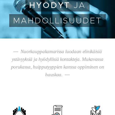
HYÖDYT
JA
MAHDOLLISUUDET
—
Nuorkauppakamarissa luodaan elinikäisiä
ystävyyksiä ja hyödyllisiä kontakteja. Mukavassa
porukassa, huipputyyppien kanssa oppiminen on
hauskaa.
—