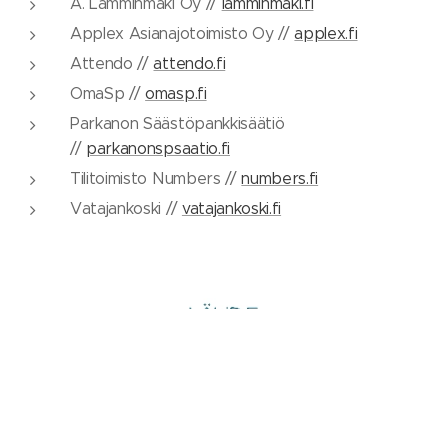
A. Lamminmäki Oy //
lamminmaki.fi
Applex Asianajotoimisto Oy //
applex.fi
Attendo //
attendo.fi
OmaSp //
omasp.fi
Parkanon Säästöpankkisäätiö
//
parkanonspsaatio.fi
Tilitoimisto Numbers //
numbers.fi
Vatajankoski //
vatajankoski.fi